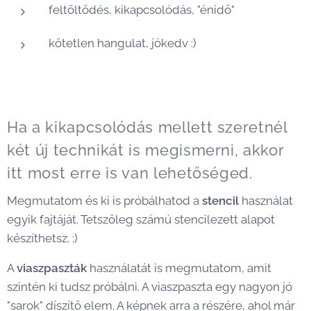
feltöltődés, kikapcsolódás, "énidő"
kötetlen hangulat, jókedv :)
Ha a kikapcsolódás mellett szeretnél
két új technikát is megismerni, akkor
itt most erre is van lehetőséged.
Megmutatom és ki is próbálhatod a
stencil
használat
egyik fajtáját. Tetszőleg számú stencilezett alapot
készíthetsz. :)
A
viaszpaszták
használatát is megmutatom, amit
szintén ki tudsz próbálni. A viaszpaszta egy nagyon jó
"sarok" díszítő elem. A képnek arra a részére, ahol már