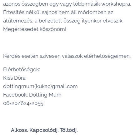
azonos összegben egy vagy több másik workshopra.
Értesítés nélkül sajnos nem áll módomban az
átütemezés, a befizetett összeg ilyenkor elveszik.
Megértésedet köszönöm!
Kérdés esetén szívesen válaszok elérhetőségeimen.
Elérhetőségek:
Kiss Dóra
dottingmum(kukac)gmail.com
Facebook: Dotting Mum
06-20/624-2055
✨
Alkoss. Kapcsolódj. Töltődj.
✨