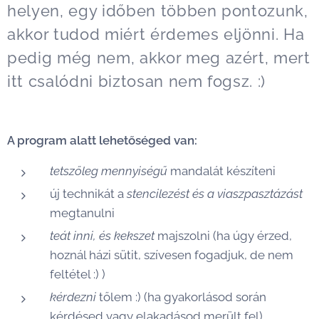
helyen, egy időben többen pontozunk,
akkor tudod miért érdemes eljönni. Ha
pedig még nem, akkor meg azért, mert
itt csalódni biztosan nem fogsz. :)
A program alatt lehetőséged van:
tetszőleg mennyiségű
mandalát készíteni
új technikát a
stencilezést és a viaszpasztázást
megtanulni
teát inni, és kekszet
majszolni (ha úgy érzed,
hoznál házi sütit, szívesen fogadjuk, de nem
feltétel :) )
kérdezni
tőlem :) (ha gyakorlásod során
kérdésed vagy elakadásod merült fel)