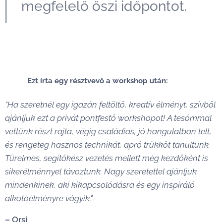
megfelelő őszi időpontot. 💙
💬
Ezt írta egy résztvevő a workshop után:
"Ha szeretnél egy igazán feltöltő, kreatív élményt, szívből
ajánljuk ezt a privát pontfestő workshopot! A tesómmal
vettünk részt rajta, végig családias, jó hangulatban telt,
és rengeteg hasznos technikát, apró trükköt tanultunk.
Türelmes, segítőkész vezetés mellett még kezdőként is
sikerélménnyel távoztunk. Nagy szeretettel ajánljuk
mindenkinek, aki kikapcsolódásra és egy inspiráló
alkotóélményre vágyik."
– Orsi