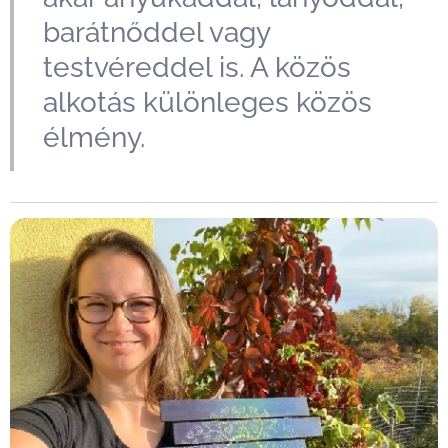
barátnőddel vagy
testvéreddel is. A közös
alkotás különleges közös
élmény.