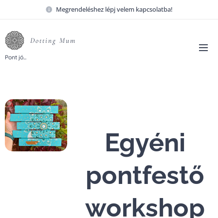
Megrendeléshez lépj velem kapcsolatba!
Dotting
Mum
Pont
jó...
Egyéni
pontfestő
workshop