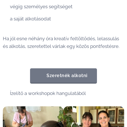
🎨 végig személyes segítséget
🎨 a saját alkotásodat
Ha jól esne néhány óra kreatív feltöltődés, lelassulás
és alkotás, szeretettel várlak egy közös pontfestésre.
💙
✨ Szeretnék alkotni
📸 Ízelítő a workshopok hangulatából