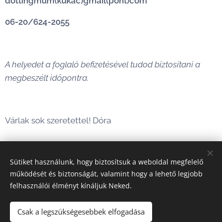
dottingmum(kukac)gmail(pont)com
06-20/624-2055
A helyedet a foglaló befizetésével tudod biztosítani a
megbeszélt időpontra.
Várlak sok szeretettel! Dóra
Sütiket használunk, hogy biztosítsuk a weboldal megfelelő
működését és biztonságát, valamint hogy a lehető legjobb
felhasználói élményt kínáljuk Neked.
Az összes kép a saját szellemi tulajdonom. Felhasználásuk
Csak a legszükségesebbek elfogadása
semmilyen módon nem megengedett! Ellenkező esetben jogi