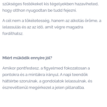
szükséges festékeket kis tégelyekben hazaviheted,
hogy otthon nyugodtan be tudd fejezni.
A cél nem a tökéletesség, hanem az alkotás öröme, a
lelassulás és az az idő, amit végre magadra
fordíthatsz. 💛
Miért működik ennyire jól?
Amikor pontfestesz, a figyelmed fokozatosan a
pontokra és a mintákra irányul. A napi teendők
háttérbe szorulnak, a gondolatok lelassulnak, és
észrevétlenül megérkezel a jelen pillanatba.