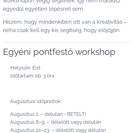
workshopon végig segítelek, így nem maradsz
egyedül egyetlen lépésnél sem.
Hiszem, hogy mindenkiben ott van a kreativitás –
néha csak kell egy kis segítség, hogy előjöjjön.
Egyéni pontfestő workshop
📍 Helyszín: Érd
⏳ Időtartam: kb. 3 óra
☀️ Augusztusi időpontok:
📌 Augusztus 2. – délután - BETELT!
📌 Augusztus 8–9. – délelőtt vagy délután
📌 Augusztus 22–23. – délelőtt vagy délután