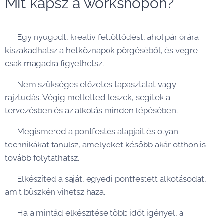
Mit kapsz a workshopon? 💛
✨ Egy nyugodt, kreatív feltöltődést, ahol pár órára
kiszakadhatsz a hétköznapok pörgéséből, és végre
csak magadra figyelhetsz.
✨ Nem szükséges előzetes tapasztalat vagy
rajztudás. Végig melletted leszek, segítek a
tervezésben és az alkotás minden lépésében.
✨ Megismered a pontfestés alapjait és olyan
technikákat tanulsz, amelyeket később akár otthon is
tovább folytathatsz.
✨ Elkészíted a saját, egyedi pontfestett alkotásodat,
amit büszkén vihetsz haza.
✨ Ha a mintád elkészítése több időt igényel, a