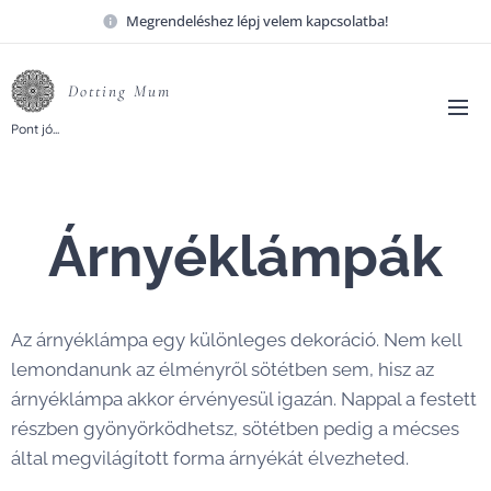
Megrendeléshez lépj velem kapcsolatba!
Dotting
Mum
Pont
jó...
Árnyéklámpák
Az árnyéklámpa egy különleges dekoráció. Nem kell
lemondanunk az élményről sötétben sem, hisz az
árnyéklámpa akkor érvényesül igazán. Nappal a festett
részben gyönyörködhetsz, sötétben pedig a mécses
által megvilágított forma árnyékát élvezheted.